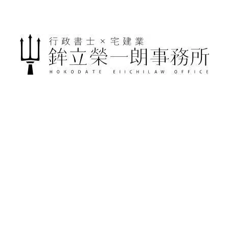
貸し借りの相殺
[%article_list_start%]
[!% if (image.url!="") { %]
[!% } %]
[%article_date_notime_wa%]
[%title%]
[%lead%]