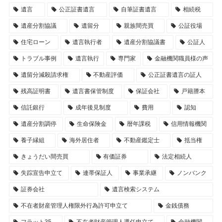
遺言
公正証書遺言
自筆証書遺言
相続税
遺産分割協議
遺留分
親族間売買
公証役場
住宅ローン
遺言執行者
遺産分割協議書
公証人
トラブル事例
遺言執行
専門家
金融機関職員様の声
遺留分減殺請求権
不動産評価
公正証書遺言の証人
残高証明書
遺言書保管制度
保証会社
戸籍謄本
信託銀行
成年後見制度
費用
認知
遺産分割調停
生命保険金
暦年課税
信用情報機関
養子縁組
海外居住者
不動産鑑定士
抵当権
きょうだい間売買
有価証券
法定相続人
失踪宣告申立て
連帯保証人
事業承継
ノンバンク
証券会社
遺言検索システム
不在者財産管理人権限外行為許可申立て
金銭債務
フラット35
不在者財産管理人選任申立て
金融機関