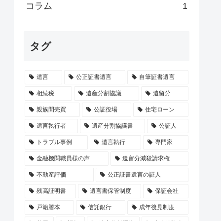
コラム
1
タグ
遺言
公正証書遺言
自筆証書遺言
相続税
遺産分割協議
遺留分
親族間売買
公証役場
住宅ローン
遺言執行者
遺産分割協議書
公証人
トラブル事例
遺言執行
専門家
金融機関職員様の声
遺留分減殺請求権
不動産評価
公正証書遺言の証人
残高証明書
遺言書保管制度
保証会社
戸籍謄本
信託銀行
成年後見制度