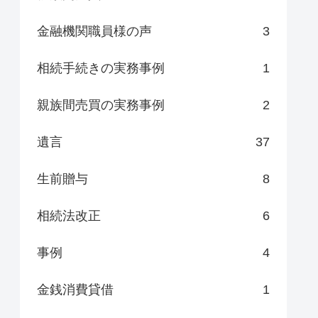
金融機関職員様の声
3
相続手続きの実務事例
1
親族間売買の実務事例
2
遺言
37
生前贈与
8
相続法改正
6
事例
4
金銭消費貸借
1