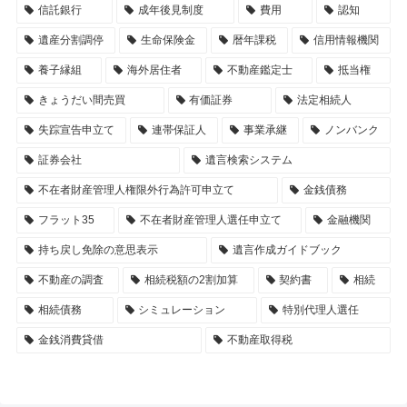
信託銀行
成年後見制度
費用
認知
遺産分割調停
生命保険金
暦年課税
信用情報機関
養子縁組
海外居住者
不動産鑑定士
抵当権
きょうだい間売買
有価証券
法定相続人
失踪宣告申立て
連帯保証人
事業承継
ノンバンク
証券会社
遺言検索システム
不在者財産管理人権限外行為許可申立て
金銭債務
フラット35
不在者財産管理人選任申立て
金融機関
持ち戻し免除の意思表示
遺言作成ガイドブック
不動産の調査
相続税額の2割加算
契約書
相続
相続債務
シミュレーション
特別代理人選任
金銭消費貸借
不動産取得税