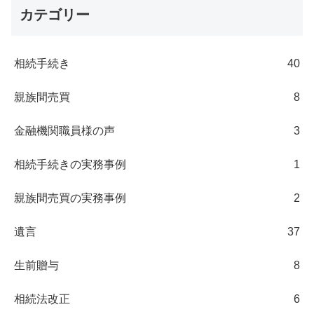
カテゴリー
相続手続き
40
親族間売買
8
金融機関職員様の声
3
相続手続きの実務事例
1
親族間売買の実務事例
2
遺言
37
生前贈与
8
相続法改正
6