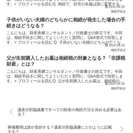
す。> プロフィールを読むQ. 相続で、自宅の名義は誰に変更するの
2024.09.18
がいいでしょうか？父が亡くなり、父名義となっている自...
相続手続き
子供がいない夫婦のどちらかに相続が発生した場合の手
続きはどうなる？
こんにちは、財産承継コンサルタント／行政書士の鉾立です。今回
は、相続手続きに関してよくいただく質問に、Q&A形式で回答しま
す。> プロフィールを読む Q. 子供がいない夫婦のどちらが亡くなっ
2024.09.18
た場合、相続手続きはどうなるのでしょうか？私たち夫...
相続手続き
父が生前購入したお墓は相続税の対象となる？「非課税
財産」とは？
こんにちは、財産承継コンサルタント／行政書士の鉾立です。今回
は、相続手続きに関してよくいただく質問に、Q&A形式で回答しま
す。> プロフィールを読むQ. 父が生前購入したお墓は、相続税の対
2024.09.18
象となるのでしょうか？父が亡くなり、相続手続きを進め...
相続手続き
遺産分割協議書ですべての財産の相続方法を決める必要はあ
る？
葬儀費用は誰が負担する？遺産分割協議書にどのように記載
する？