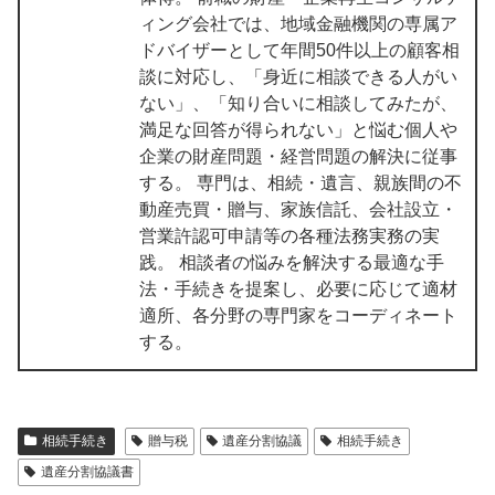
ィング会社では、地域金融機関の専属ア
ドバイザーとして年間50件以上の顧客相
談に対応し、「身近に相談できる人がい
ない」、「知り合いに相談してみたが、
満足な回答が得られない」と悩む個人や
企業の財産問題・経営問題の解決に従事
する。 専門は、相続・遺言、親族間の不
動産売買・贈与、家族信託、会社設立・
営業許認可申請等の各種法務実務の実
践。 相談者の悩みを解決する最適な手
法・手続きを提案し、必要に応じて適材
適所、各分野の専門家をコーディネート
する。
相続手続き
贈与税
遺産分割協議
相続手続き
遺産分割協議書