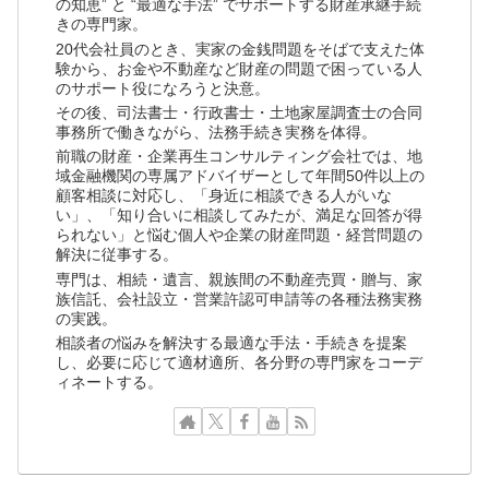
の知恵” と “最適な手法” でサポートする財産承継手続
きの専門家。
20代会社員のとき、実家の金銭問題をそばで支えた体
験から、お金や不動産など財産の問題で困っている人
のサポート役になろうと決意。
その後、司法書士・行政書士・土地家屋調査士の合同
事務所で働きながら、法務手続き実務を体得。
前職の財産・企業再生コンサルティング会社では、地
域金融機関の専属アドバイザーとして年間50件以上の
顧客相談に対応し、「身近に相談できる人がいな
い」、「知り合いに相談してみたが、満足な回答が得
られない」と悩む個人や企業の財産問題・経営問題の
解決に従事する。
専門は、相続・遺言、親族間の不動産売買・贈与、家
族信託、会社設立・営業許認可申請等の各種法務実務
の実践。
相談者の悩みを解決する最適な手法・手続きを提案
し、必要に応じて適材適所、各分野の専門家をコーデ
ィネートする。