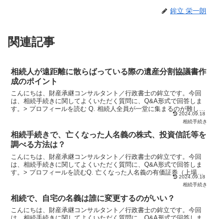
鉾立 栄一朗
関連記事
相続人が遠距離に散らばっている際の遺産分割協議書作
成のポイント
こんにちは、財産承継コンサルタント／行政書士の鉾立です。今回
は、相続手続きに関してよくいただく質問に、Q&A形式で回答しま
す。> プロフィールを読む Q. 相続人全員が一堂に集まるのが難しい
2024.09.18
場合、遺産分割協議書への署名・押印はどのように行え...
相続手続き
相続手続きで、亡くなった人名義の株式、投資信託等を
調べる方法は？
こんにちは、財産承継コンサルタント／行政書士の鉾立です。今回
は、相続手続きに関してよくいただく質問に、Q&A形式で回答しま
す。> プロフィールを読むQ. 亡くなった人名義の有価証券（上場株
2024.09.18
式、投資信託、国債など）の相続手続きを行うにあたって...
相続手続き
相続で、自宅の名義は誰に変更するのがいい？
こんにちは、財産承継コンサルタント／行政書士の鉾立です。今回
は、相続手続きに関してよくいただく質問に、Q&A形式で回答しま