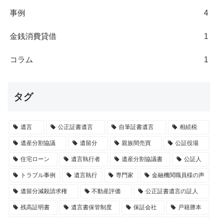
事例
4
金銭消費貸借
1
コラム
1
タグ
遺言
公正証書遺言
自筆証書遺言
相続税
遺産分割協議
遺留分
親族間売買
公証役場
住宅ローン
遺言執行者
遺産分割協議書
公証人
トラブル事例
遺言執行
専門家
金融機関職員様の声
遺留分減殺請求権
不動産評価
公正証書遺言の証人
残高証明書
遺言書保管制度
保証会社
戸籍謄本