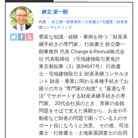
鉾立 栄一朗
代表
：
鉾立榮一朗事務所｜行政書士×宅建業｜財産承
継コンサルティング
豊富な知識・経験・事例を持つ「財産承
継手続きの専門家」 行政書士 鉾立榮一
朗事務所 代表 Change＆Revival株式会
社 代表取締役 （宅地建物取引業免許
東京都知事（3）第94647号） 行政書
士・宅地建物取引士 財産承継コンサルタ
ント 財産・事業に関わる各種手続きでお
困りの方を “専門家の知恵” と “最適な手
法” でサポートする財産承継手続きの専
門家。 20代会社員のとき、実家の金銭
問題をそばで支えた体験から、お金や不
動産など財産の問題で困っている人のサ
ポート役になろうと決意。 その後、司法
書士・行政書士・土地家屋調査士の合同