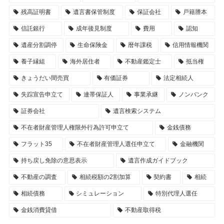
残高証明書
遺言書保管制度
保証会社
戸籍謄本
信託銀行
成年後見制度
費用
認知
遺産分割調停
生命保険金
暦年課税
信用情報機関
養子縁組
海外居住者
不動産鑑定士
抵当権
きょうだい間売買
有価証券
法定相続人
失踪宣告申立て
連帯保証人
事業承継
ノンバンク
証券会社
遺言検索システム
不在者財産管理人権限外行為許可申立て
金銭債務
フラット35
不在者財産管理人選任申立て
金融機関
持ち戻し免除の意思表示
遺言作成ガイドブック
不動産の調査
相続税額の2割加算
契約書
相続
相続債務
シミュレーション
特別代理人選任
金銭消費貸借
不動産取得税