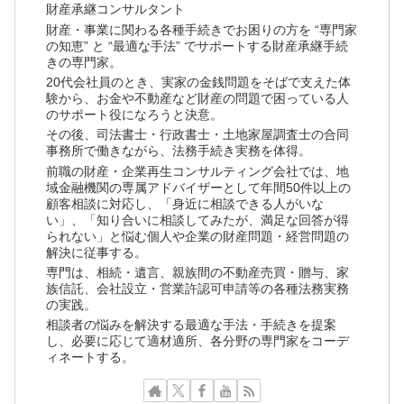
財産承継コンサルタント
財産・事業に関わる各種手続きでお困りの方を “専門家
の知恵” と “最適な手法” でサポートする財産承継手続
きの専門家。
20代会社員のとき、実家の金銭問題をそばで支えた体
験から、お金や不動産など財産の問題で困っている人
のサポート役になろうと決意。
その後、司法書士・行政書士・土地家屋調査士の合同
事務所で働きながら、法務手続き実務を体得。
前職の財産・企業再生コンサルティング会社では、地
域金融機関の専属アドバイザーとして年間50件以上の
顧客相談に対応し、「身近に相談できる人がいな
い」、「知り合いに相談してみたが、満足な回答が得
られない」と悩む個人や企業の財産問題・経営問題の
解決に従事する。
専門は、相続・遺言、親族間の不動産売買・贈与、家
族信託、会社設立・営業許認可申請等の各種法務実務
の実践。
相談者の悩みを解決する最適な手法・手続きを提案
し、必要に応じて適材適所、各分野の専門家をコーデ
ィネートする。