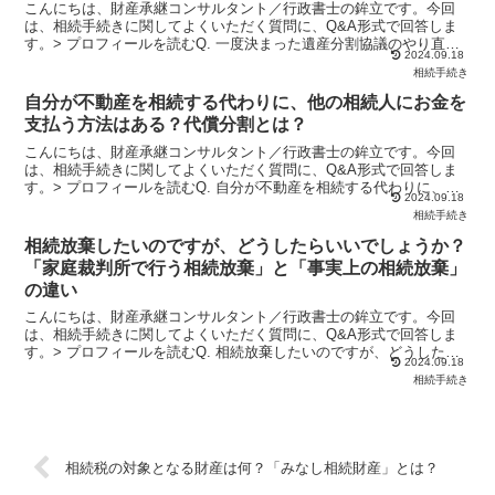
こんにちは、財産承継コンサルタント／行政書士の鉾立です。今回
は、相続手続きに関してよくいただく質問に、Q&A形式で回答しま
す。> プロフィールを読むQ. 一度決まった遺産分割協議のやり直し
2024.09.18
は可能でしょうか？父が亡くなり、相続人である兄弟2人...
相続手続き
自分が不動産を相続する代わりに、他の相続人にお金を
支払う方法はある？代償分割とは？
こんにちは、財産承継コンサルタント／行政書士の鉾立です。今回
は、相続手続きに関してよくいただく質問に、Q&A形式で回答しま
す。> プロフィールを読むQ. 自分が不動産を相続する代わりに、他
2024.09.18
の相続人にお金を支払う方法はあるのでしょうか？10年...
相続手続き
相続放棄したいのですが、どうしたらいいでしょうか？
「家庭裁判所で行う相続放棄」と「事実上の相続放棄」
の違い
こんにちは、財産承継コンサルタント／行政書士の鉾立です。今回
は、相続手続きに関してよくいただく質問に、Q&A形式で回答しま
す。> プロフィールを読むQ. 相続放棄したいのですが、どうしたら
2024.09.18
いいでしょうか？一度も会ったことがない親類から、突然...
相続手続き
相続税の対象となる財産は何？「みなし相続財産」とは？