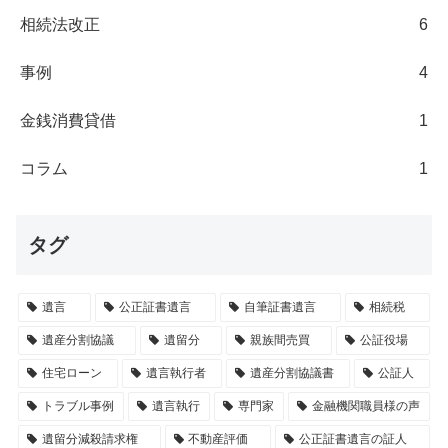
相続法改正
6
事例
4
金銭消費貸借
1
コラム
1
タグ
遺言
公正証書遺言
自筆証書遺言
相続税
遺産分割協議
遺留分
親族間売買
公証役場
住宅ローン
遺言執行者
遺産分割協議書
公証人
トラブル事例
遺言執行
専門家
金融機関職員様の声
遺留分減殺請求権
不動産評価
公正証書遺言の証人