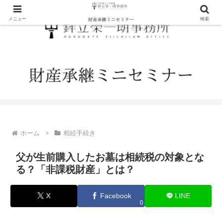
メニュー
検索
ホーム
相続手続き
父が生前購入したお墓は相続税の対象とな
る？「非課税財産」とは？
X
Facebook
LINE
0