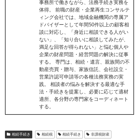
事務所で働きながら、法務手続き実務を
体得。 前職の財産・企業再生コンサルテ
ィング会社では、地域金融機関の専属ア
ドバイザーとして年間50件以上の顧客相
談に対応し、「身近に相談できる人がい
ない」、「知り合いに相談してみたが、
満足な回答が得られない」と悩む個人や
企業の財産問題・経営問題の解決に従事
する。 専門は、相続・遺言、親族間の不
動産売買・贈与、家族信託、会社設立・
営業許認可申請等の各種法務実務の実
践。 相談者の悩みを解決する最適な手
法・手続きを提案し、必要に応じて適材
適所、各分野の専門家をコーディネート
する。
相続手続き
相続税
相続手続き
非課税財産